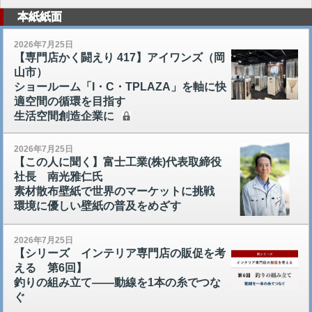
本紙紙面
2026年7月25日
【専門店かく闘えり 417】アイワンズ（岡
山市）
ショールーム「I・C・TPLAZA」を軸に快
適空間の循環を目指す
生活空間創造企業に
2026年7月25日
【この人に聞く】富士工業(株)代表取締役
社長 南光雅仁氏
素材散布壁紙で世界のマーケットに挑戦
環境に優しい壁紙の普及をめざす
2026年7月25日
【シリーズ インテリア専門店の販促を考
える 第6回】
釣りの組み立て――動線を1本の糸でつな
ぐ