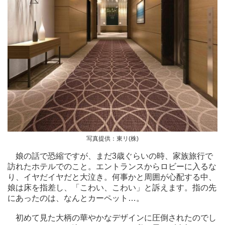
写真提供：東リ(株)
娘の話で恐縮ですが、まだ3歳ぐらいの時、家族旅行で
訪れたホテルでのこと。エントランスからロビーに入るな
り、イヤだイヤだと大泣き。何事かと周囲が心配する中、
娘は床を指差し、「こわい、こわい」と訴えます。指の先
にあったのは、なんとカーペット…。
初めて見た大柄の華やかなデザインに圧倒されたのでし