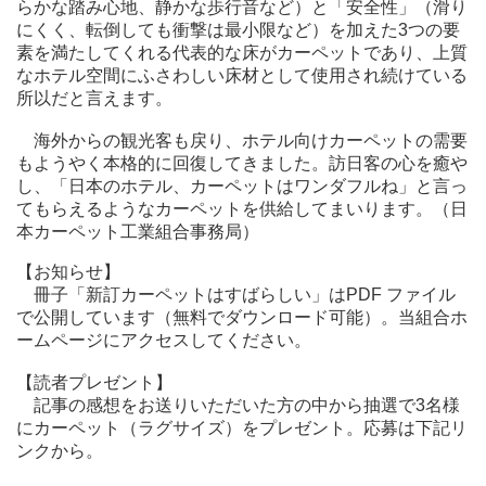
らかな踏み心地、静かな歩行音など）と「安全性」（滑り
にくく、転倒しても衝撃は最小限など）を加えた3つの要
素を満たしてくれる代表的な床がカーペットであり、上質
なホテル空間にふさわしい床材として使用され続けている
所以だと言えます。
海外からの観光客も戻り、ホテル向けカーペットの需要
もようやく本格的に回復してきました。訪日客の心を癒や
し、「日本のホテル、カーペットはワンダフルね」と言っ
てもらえるようなカーペットを供給してまいります。（日
本カーペット工業組合事務局）
【お知らせ】
冊子「新訂カーペットはすばらしい」はPDF ファイル
で公開しています（無料でダウンロード可能）。当組合ホ
ームページにアクセスしてください。
【読者プレゼント】
記事の感想をお送りいただいた方の中から抽選で3名様
にカーペット（ラグサイズ）をプレゼント。応募は下記リ
ンクから。