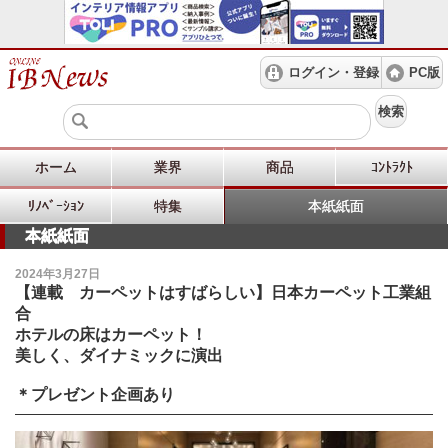
ログイン・登録
PC版
検索
ホーム
業界
商品
ｺﾝﾄﾗｸﾄ
ﾘﾉﾍﾞｰｼｮﾝ
特集
本紙紙面
本紙紙面
2024年3月27日
【連載 カーペットはすばらしい】日本カーペット工業組
合
ホテルの床はカーペット！
美しく、ダイナミックに演出
＊プレゼント企画あり