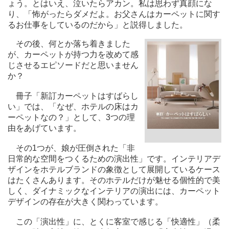
ょう。とはいえ、泣いたらアカン。私は思わず真顔にな
り、「怖がったらダメだよ。お父さんはカーペットに関す
るお仕事をしているのだから」と説得しました。
その後、何とか落ち着きました
が、カーペットが持つ力を改めて感
じさせるエピソードだと思いません
か？
冊子「新訂カーペットはすばらし
い」では、「なぜ、ホテルの床はカ
ーペットなの？」として、3つの理
由をあげています。
その1つが、娘が圧倒された「非
日常的な空間をつくるための演出性」です。インテリアデ
ザインをホテルブランドの象徴として展開しているケース
はたくさんあります。そのホテルだけが魅せる個性的で美
しく、ダイナミックなインテリアの演出には、カーペット
デザインの存在が大きく関わっています。
この「演出性」に、とくに客室で感じる「快適性」（柔