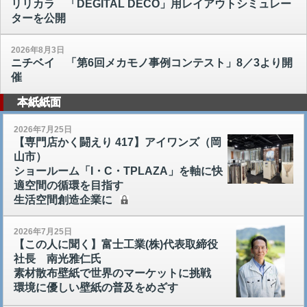
リリカラ 「DEGITAL DECO」用レイアウトシミュレー
ターを公開
2026年8月3日
ニチベイ 「第6回メカモノ事例コンテスト」8／3より開
催
本紙紙面
2026年7月25日
【専門店かく闘えり 417】アイワンズ（岡
山市）
ショールーム「I・C・TPLAZA」を軸に快
適空間の循環を目指す
生活空間創造企業に
2026年7月25日
【この人に聞く】富士工業(株)代表取締役
社長 南光雅仁氏
素材散布壁紙で世界のマーケットに挑戦
環境に優しい壁紙の普及をめざす