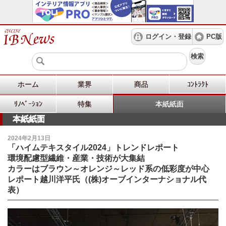
ログイン・登録
PC版
検索
ホーム
業界
商品
ｺﾝﾄﾗｸﾄ
ﾘﾉﾍﾞｰｼｮﾝ
特集
本紙紙面
本紙紙面
2024年2月13日
「ハイムテキスタイル2024」トレンドレポート
環境配慮型繊維・産業・技術が大集結
カラーはブラウン～オレンジ～レッド系の低彩度が中心
レポート越川洋平氏（(株)オーブインターナショナル代
表）