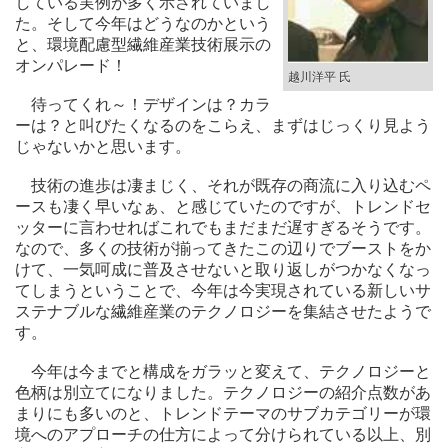
している実例が多く示されていまし
た。そして今年はどうなのかという
と、環境配慮型繊維産業技術展示の
オンパレード！
越川洋平 氏
待ってくれ～！デザインは？カラ
ーは？と叫びたくなるのをこらえ、まずはじっくり見よう
じゃないかと思います。
技術の進歩は凄まじく、それが既存の商流に入り込むペ
ースも凄く早いなぁ、と感じていたのですが、トレンドセ
ッターに言わせればこれでもまだまだ遅すぎるそうです。
なので、多くの技術が揃ってきたこの辺りでブーストをか
けて、一気呵成に普及させないと取り返しがつかなくなっ
てしまうということで、今年は今実現されている新しいサ
ステナブルな繊維産業のテクノロジーを集結させたようで
す。
今年は今までと構成をガラッと変えて、テクノロジーと
色柄は別立てになりました。テクノロジーの紹介点数があ
まりにも多いのと、トレンドテーマのサブカテゴリーが環
境へのアプローチの仕方によって分けられている以上、別