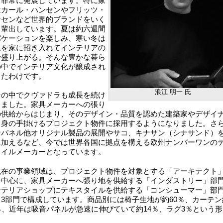
も非常に発展しています。特に家
はカール・ハンセンやフリッツ・
ンセンなど世界的ブランドをいく
も輩出しています。夏は約六週間
バケーションを楽しみ、寒い冬は
人を家に招き入れてインテリアの
で盛り上がる。そんな豊かな暮ら
の中でインテリア文化が醸成され
きたわけです。
浪江 明一 氏
の中でクヴァドラも成長を続け
きました。家具メーカーへの張り
の供給からはじまり、そのデザイン・品質を認めた建築家やデザイ
自身の手掛けるプロジェクト物件に採用するようになりました。さ
音パネル他オリジナル製品の展開やサコ、キナサン（シナサンド）
に加えるなど、今では世界各国に拠点を構える欧州ナンバーワンの
タイルメーカーとなっています。
在の事業領域は、プロジェクト物件を対象とする「アーキテクト
を中心に、家具メーカーへ張り地を供給する「インダストリー」部
ンテリアショップにテキスタイルを供給する「コンシューマー」部
う3部門で構成しています。商品別には椅子生地が約60％、カーテン
％、近年は吸音パネルが急速に伸びていて約14％、ラグ3％という形
。