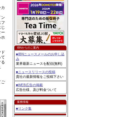
ェア2026」出展
ンカ
イン
はフ
はじ
ター
ルホ
IBNからのご案内
ァド
■IBNニュースメールのお申し込
って
み
する
業界最新ニュースを配信(無料)
ニ
■ニュースリリースの投稿
貴社の最新情報をご投稿下さい
てご
■WEB広告の掲載
広告仕様、及び料金ついて
業務情報
■リンク集