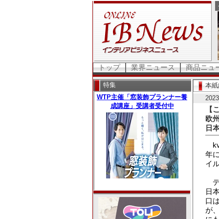
トップ
業界ニュース
商品ニュ
特集
本紙
20
【こ
欧
日
kv
年
イ
デ
日
口
が