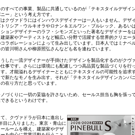
のすべての事業、製品に共通しているのが「テキスタイルデザイ
パニー」という考え方です。
はクヴァドラにはインハウスデザイナーは一人もいません。デザ
パトリシア・ウルキオラやロナン＆エルワン・ブルレック、あるい
ッションデザイナーのラフ・シモンズといった著名なデザイナーを
、建築家やアーティストなど幅広い分野で活躍する世界的クリエー
のコラボレーションによって生み出しています。日本人ではミナペ
ンの皆川明さんや柳原照弘さんなども名を連ねています。
うした一流デザイナーが手掛けたデザインを製品化するのがクヴ
の仕事です。さらには環境にも配慮しつつ高品質な製品づくりを行
ます。才能溢れるデザイナーとともにテキスタイルの可能性を追求
とで新たなモノを生み出す。それが「テキスタイルデザインカンパ
」の在り方だと思っています。
ノづくりに一切の妥協を許さないため、セールス担当も胸を張っ
案できるというわけです。
て、クヴァドラが日本に進出し
9年目に入りました。東京・青山に
ョールームを構え、建築家やデザ
ナーを中心に営業活動を行うこと