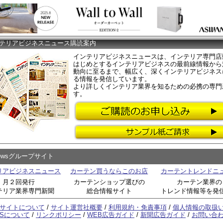
テリアビジネスニュース購読案内
インテリアビジネスニュースは、インテリア専門店
はじめとするインテリアビジネスの最前線情報から
動向に至るまで、幅広く、深くインテリアビジネス
る情報を発信しています。
より詳しくインテリア業界を知るための必携の専門
す。
Newsグループサイト
リアビジネスニュース
カーテン買うならこのお店
カーテントレンドニ
月２回発行
カーテンショップ選びの
カーテン業界の
テリア業界専門新聞
総合情報サイト
トレンド情報等を発
サイトについて
/
サイト運営社概要
/
利用規約・免責事項
/
個人情報の取扱
SSについて
/
リンクポリシー
/
WEB広告ガイド
/
新聞広告ガイド
/
お問い合