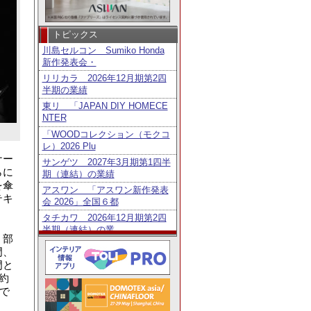
トピックス
川島セルコン Sumiko Honda
新作発表会・
リリカラ 2026年12月期第2四
半期の業績
東リ 「JAPAN DIY HOMECE
NTER
「WOODコレクション（モクコ
レ）2026 Plu
ナー
サンゲツ 2027年3月期第1四半
らに
期（連結）の業績
を傘
アスワン 「アスワン新作発表
テキ
会 2026」全国６都
タチカワ 2026年12月期第2四
半期（連結）の業
」部
トーソー 2027年3月期第1四半
門、
期（連結）の業績
門と
鹿田産業 「Homo Faber Guid
約
e」に日
で
タチカワ 「日経・東証ＩＲフ