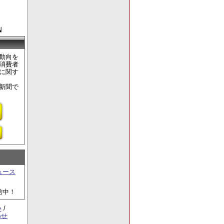
動向を
消費者
に関す
新聞で
ュース
信中！
い
/
わせ