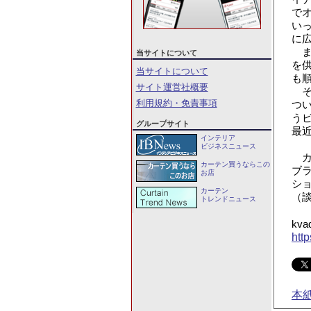
で
い
に
ま
当サイトについて
を
当サイトについて
も
サイト運営社概要
そ
利用規約・免責事項
つ
う
グループサイト
最
インテリア
ビジネスニュース
カ
カーテン買うならこの
ブ
お店
シ
カーテン
（
トレンドニュース
kv
http
本