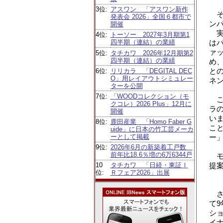
3位:
アスワン 「アスワン新作
そ
発表会 2026」全国６都市で
ン
開催
実
4位:
トーソー 2027年3月期第1
は
四半期（連結）の業績
ァ
5位:
タチカワ 2026年12月期第2
四半期（連結）の業績
め
と
6位:
リリカラ 「DEGITAL DEC
O」用レイアウトシミュレー
ネ
ターを公開
7位:
「WOODコレクション（モ
こ
クコレ）2026 Plus」12月に
ラ
開催
い
8位:
鹿田産業 「Homo Faber G
こ
uide」に日本の竹工芸メーカ
ー
ーとして掲載
9位:
2026年6月の新築着工戸数
前年比18.6％増の6万6344戸
モ
提
10
タチカワ 「日経・東証Ｉ
位:
Ｒフェア2026」出展
さ
て
シ
イ