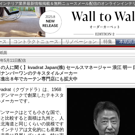
インテリア業界最新情報掲載＆無料ニュースメール配信のオンラインインテ
ース
コントラクトニュース
リノベーション
特集
本紙紙
紙面
23年5月11日配信
の人に聞く】kvadrat Japan(株) セールスマネージャー 浪江 明一 
州ナンバーワンのテキスタイルメーカー
本進出８年でカーテン専門店にも拡大中
adrat（クヴァドラ）は、1968
にデンマークで創業したテキスタ
ルメーカーです。
ンマークはとても小さな国で、
本と比較すると面積は九州と、人
は北海道と同じくらいの規模です
、インテリアは文化的にも産業的