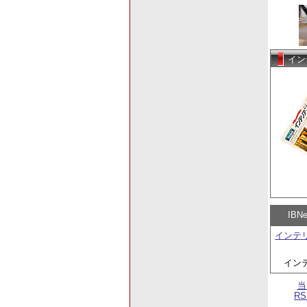
イン
IB
インテ
イン
当
R