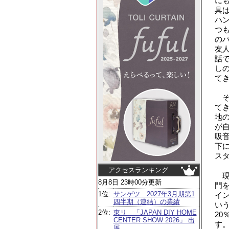
に
具
ハ
つ
の
友
話
し
て
そ
て
地
が
吸
下
ス
アクセスランキング
現
8月8日 23時00分更新
門
1位:
サンゲツ 2027年3月期第1
イ
四半期（連結）の業績
い
2位:
東リ 「JAPAN DIY HOME
20
CENTER SHOW 2026」 出
す
展