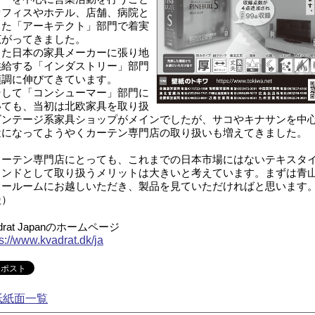
オフィスやホテル、店舗、病院と
った「アーキテクト」部門で着実
広がってきました。
た日本の家具メーカーに張り地
供給する「インダストリー」部門
順調に伸びてきています。
して「コンシューマー」部門に
いても、当初は北欧家具を取り扱
ビンテージ系家具ショップがメインでしたが、サコやキナサンを中
近になってようやくカーテン専門店の取り扱いも増えてきました。
ーテン専門店にとっても、これまでの日本市場にはないテキスタ
ランドとして取り扱うメリットは大きいと考えています。まずは青
ョールームにお越しいただき、製品を見ていただければと思います
談）
adrat Japanのホームページ
s://www.kvadrat.dk/ja
紙紙面一覧