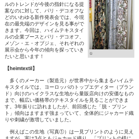
ルのトレンドが今後の指針になる提
案なのに対して、パリ・デコオフな
どのいわゆる新作発表会では、今現
在の最先端のデザインを見る事がで
きます。今回は、ハイムテキスタイ
ルの企業ブースとパリ・デコオフ、
メゾン・エ・オブジェ、それぞれの
展示会から今年の傾向を探っていき
①
たいと思います！
【heimtextil】
多くのメーカー（製造元）が世界中から集まるハイムテ
キスタイルでは、ヨーロッパのトップエディター（ブラン
ド）向けのハイクラスな生地から量販店向けの安価なもの
まで、幅広い価格帯のテキスタイルを見ることができま
す。3年振りに訪れましたが、前回感じた「脱・プリン
ト」傾向はますます強まっていて、全体的にジャカード織
りや刺繍が激増していました。
例えばこの生地（写真①）は一見プリントのように見え
ますが、実は3点ともジャカード織り。「プリントの様に