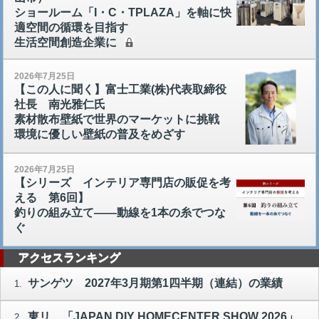
ショールーム「I・C・TPLAZA」を軸に快
適空間の循環を目指す
生活空間創造企業に
2026年7月25日
【この人に聞く】富士工業(株)代表取締役
社長 南光雅仁氏
素材散布壁紙で世界のマーケットに挑戦
環境に優しい壁紙の普及をめざす
2026年7月25日
【シリーズ インテリア専門店の販促を考
える 第6回】
釣りの組み立て――動線を1本の糸でつな
ぐ
アクセスランキング
サンゲツ 2027年3月期第1四半期（連結）の業績
1.
東リ 「JAPAN DIY HOMECENTER SHOW 2026」
2.