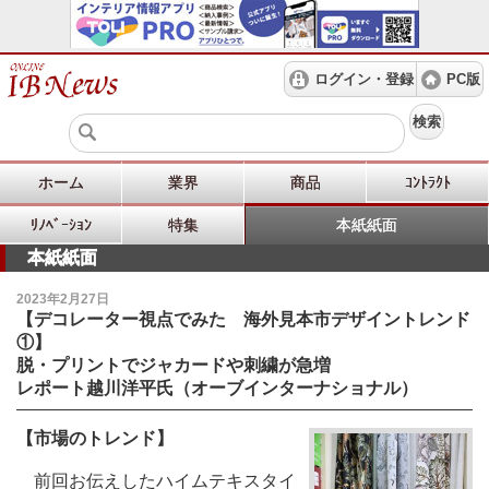
ログイン・登録
PC版
検索
ホーム
業界
商品
ｺﾝﾄﾗｸﾄ
ﾘﾉﾍﾞｰｼｮﾝ
特集
本紙紙面
本紙紙面
2023年2月27日
【デコレーター視点でみた 海外見本市デザイントレンド
①】
脱・プリントでジャカードや刺繍が急増
レポート越川洋平氏（オーブインターナショナル）
【市場のトレンド】
前回お伝えしたハイムテキスタイ