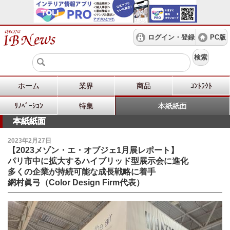
ログイン・登録
PC版
検索
ホーム
業界
商品
ｺﾝﾄﾗｸﾄ
ﾘﾉﾍﾞｰｼｮﾝ
特集
本紙紙面
本紙紙面
2023年2月27日
【2023メゾン・エ・オブジェ1月展レポート】
パリ市中に拡大するハイブリッド型展示会に進化
多くの企業が持続可能な成長戦略に着手
網村眞弓（Color Design Firm代表）