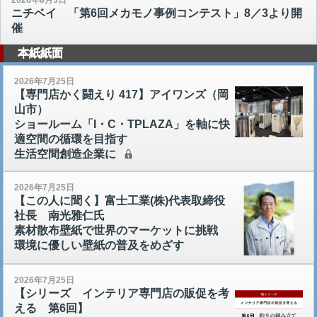
2026年8月3日
ニチベイ 「第6回メカモノ事例コンテスト」8／3より開
催
本紙紙面
2026年7月25日
【専門店かく闘えり 417】アイワンズ（岡
山市）
ショールーム「I・C・TPLAZA」を軸に快
適空間の循環を目指す
生活空間創造企業に
2026年7月25日
【この人に聞く】富士工業(株)代表取締役
社長 南光雅仁氏
素材散布壁紙で世界のマーケットに挑戦
環境に優しい壁紙の普及をめざす
2026年7月25日
【シリーズ インテリア専門店の販促を考
える 第6回】