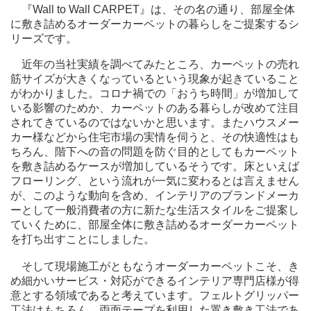
『Wall to Wall CARPET』は、その名の通り、部屋全体
に敷き詰めるオーダーカーペットの暮らしをご提案するシ
リーズです。
近年の当社実績を調べてみたところ、カーペットの売れ
筋サイズが大きくなっているという現象が起きていること
がわかりました。コロナ禍での「おうち時間」が増加して
いる影響のためか、カーペットのある暮らしが改めて注目
されてきているのではないかと思います。またハウスメー
カー様などから住宅市場の実情を伺うと、その快適性はも
ちろん、階下への音の問題を防ぐ目的としてもカーペット
を敷き詰めるケースが増加しているそうです。床といえば
フローリング、という流れが一気に変わるとは言えません
が、このような動向を含め、インテリアのブランドメーカ
ーとして一般消費者の方に新たな生活スタイルをご提案し
ていくために、部屋全体に敷き詰めるオーダーカーペット
を打ち出すことにしました。
そして現場施工がともなうオーダーカーペットこそ、き
め細かいサービス・対応ができるインテリア専門店様が得
意とする領域であると考えています。フェルトグリッパー
工法はもちろん、両面テープを利用した置き敷き工法であ