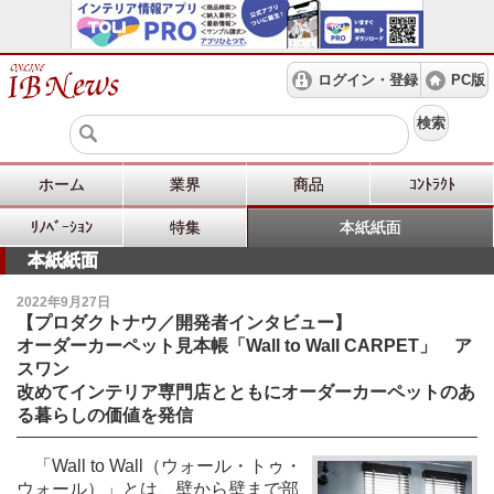
ログイン・登録
PC版
検索
ホーム
業界
商品
ｺﾝﾄﾗｸﾄ
ﾘﾉﾍﾞｰｼｮﾝ
特集
本紙紙面
本紙紙面
2022年9月27日
【プロダクトナウ／開発者インタビュー】
オーダーカーペット見本帳「Wall to Wall CARPET」 ア
スワン
改めてインテリア専門店とともにオーダーカーペットのあ
る暮らしの価値を発信
「Wall to Wall（ウォール・トゥ・
ウォール）」とは、壁から壁まで部