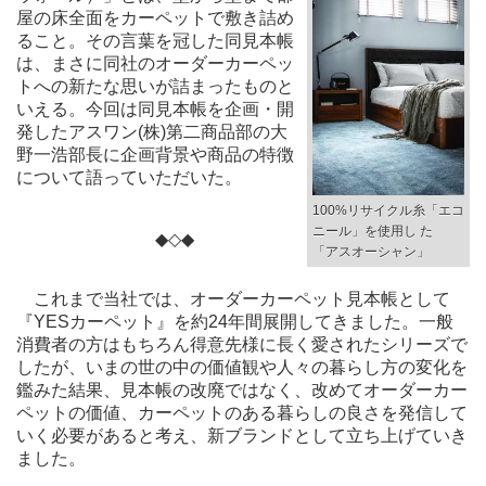
屋の床全面をカーペットで敷き詰め
ること。その言葉を冠した同見本帳
は、まさに同社のオーダーカーペッ
トへの新たな思いが詰まったものと
いえる。今回は同見本帳を企画・開
発したアスワン(株)第二商品部の大
野一浩部長に企画背景や商品の特徴
について語っていただいた。
100%リサイクル糸「エコ
ニール」を使用し た
◆◇◆
「アスオーシャン」
これまで当社では、オーダーカーペット見本帳として
『YESカーペット』を約24年間展開してきました。一般
消費者の方はもちろん得意先様に長く愛されたシリーズで
したが、いまの世の中の価値観や人々の暮らし方の変化を
鑑みた結果、見本帳の改廃ではなく、改めてオーダーカー
ペットの価値、カーペットのある暮らしの良さを発信して
いく必要があると考え、新ブランドとして立ち上げていき
ました。