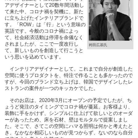
アデザイナーとして20数年間活動し
て来た中、コロナ禍を契機に、新た
に立ち上げたインテリアブランドで
す。「ROW」は「行」という意味の
英語です。今般のコロナ禍によっ
て、社会経済活動は停滞を余儀なく
されましたが、ここで一度改行し
袴田広基氏
て、新しいものを創造して行こうと
いう思いを込めています。
インテリアデザイナーとして、これまで自分が創造した
空間に使うプロダクトを、特注で作ることも多かったので
すが、今回のブランド立ち上げは、韓国でデザインしたレ
ストランの案件が一つのキッカケでした。
そのお店は、2020年3月にオープンの予定でしたが、ち
ょうど発注のタイミングでコロナ禍が蔓延。お客様より、
装飾に手をかけず、シンプルに仕上げて欲しいとのオーダ
ーがあったため、床を石材、壁はモルタルで提案しまし
た。そこで、さてこの空間にハマる照明は何かと考えたと
き、なかなか相応しいものが見つからず、ないのなら自分