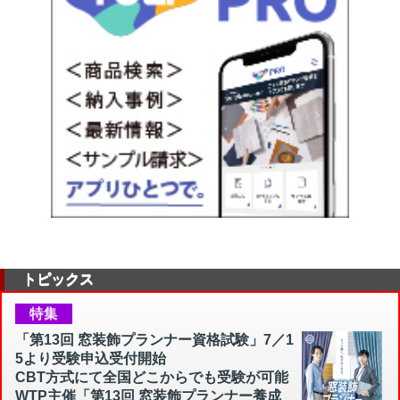
トピックス
特集
「第13回 窓装飾プランナー資格試験」7／1
5より受験申込受付開始
CBT方式にて全国どこからでも受験が可能
WTP主催「第13回 窓装飾プランナー養成