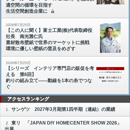
適空間の循環を目指す
生活空間創造企業に
2026年7月25日
【この人に聞く】富士工業(株)代表取締役
社長 南光雅仁氏
素材散布壁紙で世界のマーケットに挑戦
環境に優しい壁紙の普及をめざす
2026年7月25日
【シリーズ インテリア専門店の販促を考
える 第6回】
釣りの組み立て――動線を1本の糸でつな
ぐ
アクセスランキング
サンゲツ 2027年3月期第1四半期（連結）の業績
1.
東リ 「JAPAN DIY HOMECENTER SHOW 2026」
2.
出展