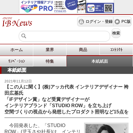
ログイン・登録
PC版
検索
ホーム
業界
商品
ｺﾝﾄﾗｸﾄ
ﾘﾉﾍﾞｰｼｮﾝ
特集
本紙紙面
本紙紙面
2021年11月12日
【この人に聞く】(株)アッカ代表 インテリアデザイナー 袴
田広基氏
「iFデザイン賞」など受賞デザイナーが
インテリアブランド「STUDIO ROW」を立ち上げ
空間づくりの視点から発想したプロダクト照明など15点を
今回発表した、「STUDIO
ROW」(児玉さや社長)は、インテリ