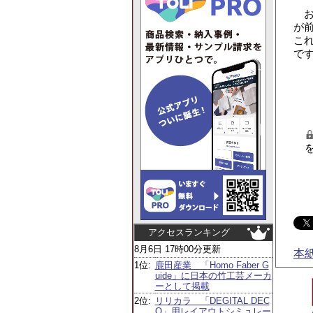
お
が
こ
で
アクセスランキング
8月6日 17時00分更新
本
1位:
鹿田産業 「Homo Faber G
uide」に日本の竹工芸メーカ
ーとして掲載
2位:
リリカラ 「DEGITAL DEC
O」用レイアウトシミュレー