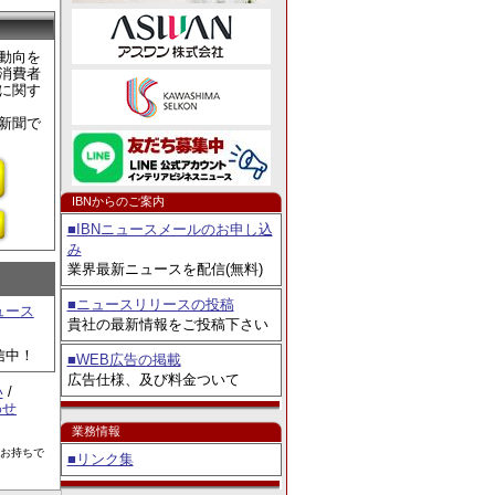
ントキャンペ
動向を
消費者
に関す
新聞で
IBNからのご案内
■IBNニュースメールのお申し込
み
業界最新ニュースを配信(無料)
■ニュースリリースの投稿
ュース
貴社の最新情報をご投稿下さい
信中！
■WEB広告の掲載
広告仕様、及び料金ついて
い
/
わせ
業務情報
をお持ちで
■リンク集