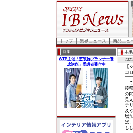
トップ
業界ニュース
商品ニュ
特集
本紙
20
【
コ
こ
接
の
見
テ
及
増
ば
も