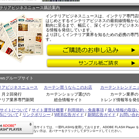
テリアビジネスニュース購読案内
インテリアビジネスニュースは、インテリア専門店
はじめとするインテリアビジネスの最前線情報から
動向に至るまで、幅広く、深くインテリアビジネス
る情報を発信しています。
より詳しくインテリア業界を知るための必携の専門
す。
Newsグループサイト
リアビジネスニュース
カーテン買うならこのお店
カーテントレンドニ
月２回発行
カーテンショップ選びの
カーテン業界の
テリア業界専門新聞
総合情報サイト
トレンド情報等を発
サイトについて
/
サイト運営社概要
/
利用規約・免責事項
/
個人情報の取扱
SSについて
/
リンクポリシー
/
WEB広告ガイド
/
新聞広告ガイド
/
お問い合
当サイトでは、一部FLASHを使用しております。ADOBE FLASH Player 
ない方は、左バナーをクリックしてダウンロードしてください。