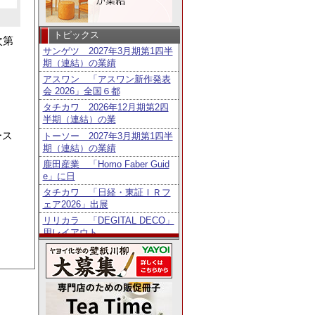
トピックス
次第
サンゲツ 2027年3月期第1四半
期（連結）の業績
アスワン 「アスワン新作発表
会 2026」全国６都
タチカワ 2026年12月期第2四
半期（連結）の業
ース
トーソー 2027年3月期第1四半
期（連結）の業績
。
鹿田産業 「Homo Faber Guid
e」に日
タチカワ 「日経・東証ＩＲフ
ェア2026」出展
リリカラ 「DEGITAL DECO」
用レイアウト
ニチベイ 「第6回メカモノ事
例コンテスト」8／3よ
東リ 2027年3月期第1四半期
（連結）の業績
ニチベイ 公式Instagramプレゼ