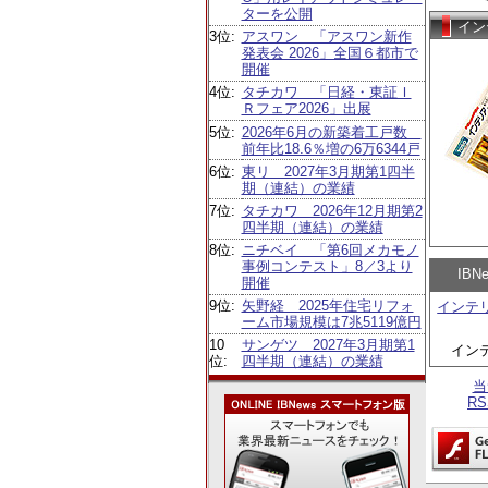
ターを公開
イン
3位:
アスワン 「アスワン新作
発表会 2026」全国６都市で
開催
4位:
タチカワ 「日経・東証Ｉ
Ｒフェア2026」出展
5位:
2026年6月の新築着工戸数
前年比18.6％増の6万6344戸
6位:
東リ 2027年3月期第1四半
期（連結）の業績
7位:
タチカワ 2026年12月期第2
四半期（連結）の業績
8位:
ニチベイ 「第6回メカモノ
事例コンテスト」8／3より
IB
開催
9位:
矢野経 2025年住宅リフォ
インテ
ーム市場規模は7兆5119億円
10
サンゲツ 2027年3月期第1
イン
位:
四半期（連結）の業績
当
R