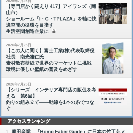
2026年7月25日
【専門店かく闘えり 417】アイワンズ（岡
山市）
ショールーム「I・C・TPLAZA」を軸に快
適空間の循環を目指す
生活空間創造企業に
2026年7月25日
【この人に聞く】富士工業(株)代表取締役
社長 南光雅仁氏
素材散布壁紙で世界のマーケットに挑戦
環境に優しい壁紙の普及をめざす
2026年7月25日
【シリーズ インテリア専門店の販促を考
える 第6回】
釣りの組み立て――動線を1本の糸でつな
ぐ
アクセスランキング
鹿田産業 「Homo Faber Guide」に日本の竹工芸メ
1.