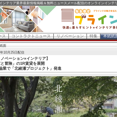
インテリア業界最新情報掲載＆無料ニュースメール配信のオンラインインテ
ース
コントラクトニュース
リノベーション
特集
本紙紙
紙面
0年10月25日配信
リノベーション×インテリア】
家と冒険」の1R賃貸を展開
社協業で「北綾瀬プロジェクト」発進