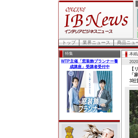
トップ
業界ニュース
商品ニュ
特集
本紙
202
【
「
3