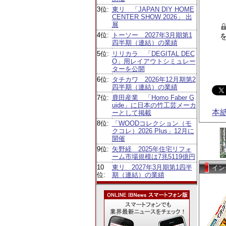
3位:
東リ 「JAPAN DIY HOME
CENTER SHOW 2026」 出
展
4位:
トーソー 2027年3月期第1
四半期（連結）の業績
5位:
リリカラ 「DEGITAL DEC
O」用レイアウトシミュレー
ターを公開
6位:
タチカワ 2026年12月期第2
四半期（連結）の業績
7位:
鹿田産業 「Homo Faber G
uide」に日本の竹工芸メーカ
本
ーとして掲載
8位:
「WOODコレクション（モ
クコレ）2026 Plus」12月に
開催
9位:
矢野経 2025年住宅リフォ
ーム市場規模は7兆5119億円
10
東リ 2027年3月期第1四半
イン
位:
期（連結）の業績