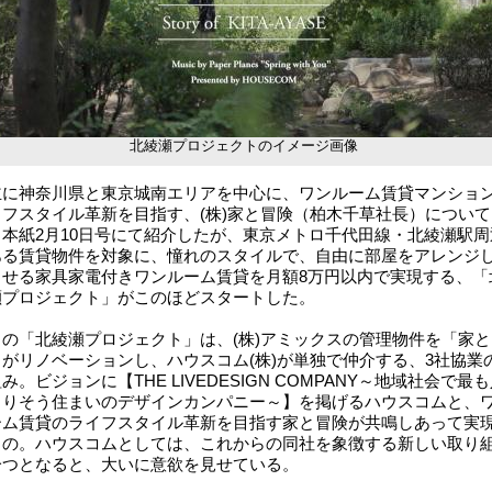
北綾瀬プロジェクトのイメージ画像
に神奈川県と東京城南エリアを中心に、ワンルーム賃貸マンショ
イフスタイル革新を目指す、(株)家と冒険（柏木千草社長）について
、本紙2月10日号にて紹介したが、東京メトロ千代田線・北綾瀬駅周
ある賃貸物件を対象に、憧れのスタイルで、自由に部屋をアレンジ
らせる家具家電付きワンルーム賃貸を月額8万円以内で実現する、「
瀬プロジェクト」がこのほどスタートした。
の「北綾瀬プロジェクト」は、(株)アミックスの管理物件を「家と
」がリノベーションし、ハウスコム(株)が単独で仲介する、3社協業
み。ビジョンに【THE LIVEDESIGN COMPANY～地域社会で最
よりそう住まいのデザインカンパニー～】を掲げるハウスコムと、
ーム賃貸のライフスタイル革新を目指す家と冒険が共鳴しあって実
もの。ハウスコムとしては、これからの同社を象徴する新しい取り
一つとなると、大いに意欲を見せている。