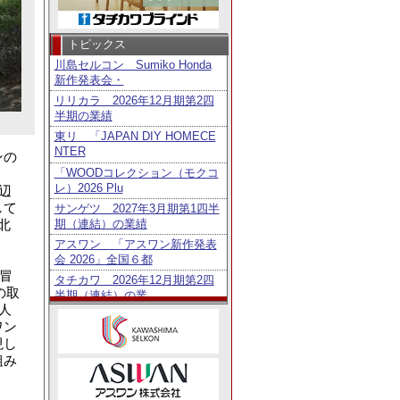
トピックス
川島セルコン Sumiko Honda
新作発表会・
リリカラ 2026年12月期第2四
半期の業績
東リ 「JAPAN DIY HOMECE
NTER
ンの
「WOODコレクション（モクコ
レ）2026 Plu
辺
して
サンゲツ 2027年3月期第1四半
期（連結）の業績
北
アスワン 「アスワン新作発表
会 2026」全国６都
冒
タチカワ 2026年12月期第2四
の取
半期（連結）の業
も人
トーソー 2027年3月期第1四半
ワン
期（連結）の業績
現し
鹿田産業 「Homo Faber Guid
組み
e」に日
タチカワ 「日経・東証ＩＲフ