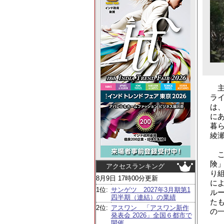
主
ラ
は
に
暮
綾
こ
険
アクセスランキング
り組
8月9日 17時00分更新
に
1位:
サンゲツ 2027年3月期第1
ル
四半期（連結）の業績
た
2位:
アスワン 「アスワン新作
の
発表会 2026」全国６都市で
開催