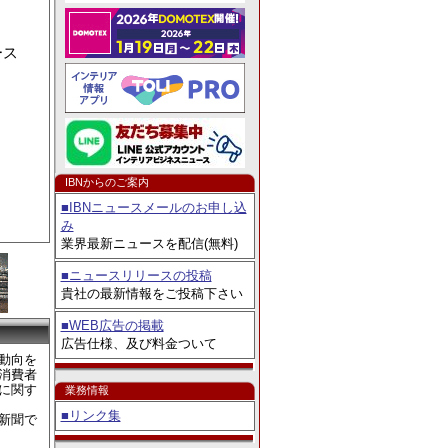
ェア2026」出展
ース
。
IBNからのご案内
■IBNニュースメールのお申し込
み
業界最新ニュースを配信(無料)
■ニュースリリースの投稿
貴社の最新情報をご投稿下さい
■WEB広告の掲載
広告仕様、及び料金ついて
動向を
消費者
に関す
業務情報
■リンク集
新聞で