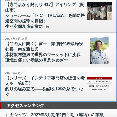
【専門店かく闘えり 417】アイワンズ（岡
山市）
ショールーム「I・C・TPLAZA」を軸に快
適空間の循環を目指す
生活空間創造企業に
2026年7月25日
【この人に聞く】富士工業(株)代表取締役
社長 南光雅仁氏
素材散布壁紙で世界のマーケットに挑戦
環境に優しい壁紙の普及をめざす
2026年7月25日
【シリーズ インテリア専門店の販促を考
える 第6回】
釣りの組み立て――動線を1本の糸でつな
ぐ
アクセスランキング
サンゲツ 2027年3月期第1四半期（連結）の業績
1.