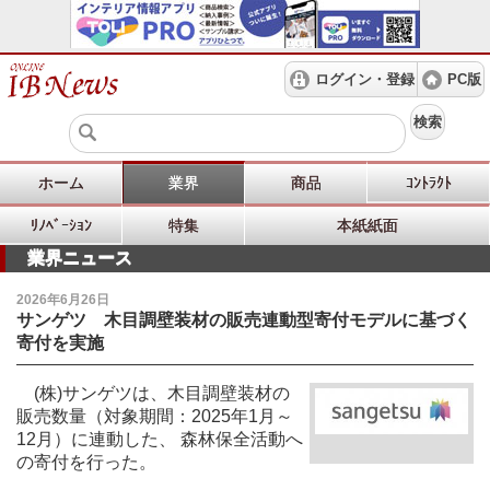
ログイン・登録
PC版
検索
ホーム
業界
商品
ｺﾝﾄﾗｸﾄ
ﾘﾉﾍﾞｰｼｮﾝ
特集
本紙紙面
業界ニュース
2026年6月26日
サンゲツ 木目調壁装材の販売連動型寄付モデルに基づく
寄付を実施
(株)サンゲツは、木目調壁装材の
販売数量（対象期間：2025年1月～
12月）に連動した、 森林保全活動へ
の寄付を行った。