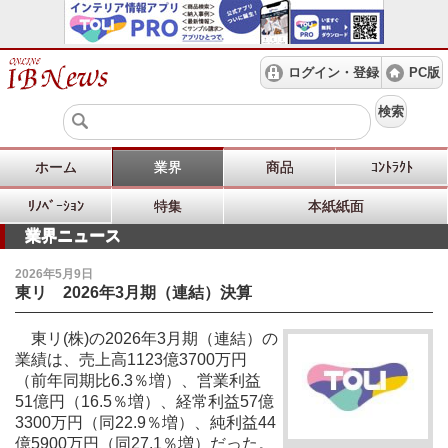
ログイン・登録
PC版
検索
ホーム
業界
商品
ｺﾝﾄﾗｸﾄ
ﾘﾉﾍﾞｰｼｮﾝ
特集
本紙紙面
業界ニュース
2026年5月9日
東リ 2026年3月期（連結）決算
東リ(株)の2026年3月期（連結）の
業績は、売上高1123億3700万円
（前年同期比6.3％増）、営業利益
51億円（16.5％増）、経常利益57億
3300万円（同22.9％増）、純利益44
億5900万円（同27.1％増）だった。