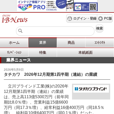
ログイン・登録
PC版
検索
ホーム
業界
商品
ｺﾝﾄﾗｸﾄ
ﾘﾉﾍﾞｰｼｮﾝ
特集
本紙紙面
業界ニュース
2026年5月9日
タチカワ 2026年12月期第1四半期（連結）の業績
立川ブラインド工業(株)の2026年
12月期第1四半期（連結）の業績
は、売上高113億5300万円（前年同
期比8.0％増）、営業利益15億6600
万円（同17.3％増）、経常利益16億400万円（同18.5％
増）、純利益10億6400万円（同0.1％増）だった。