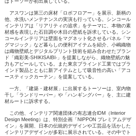
はトーソーが初出展している。
アスワンは第三の床材「ロボフロアー」を展示、新柄の
他、水洗いメンテナンスの実演も行っている。シンコール
インテリアは「リアリティの追求」をテーマに、本物の素
材感を表現した石目調や木目の壁紙を訴求している。シン
コールインテリアは壁面をマグネット化させるパネル「マ
グマジック」など暮らしの便利アイテムを紹介、小嶋織物
は織物壁紙とデジタルプリント技術を組み合わせたブラン
ド「織彩美-SHIKISAIBI-」を提案しながら、織物壁紙の魅
力もアピールしている。また東京ブラインド工業ではブラ
インド製品とともに新アイテムとして吸音性の高い「アコ
ースティックカーテン」を提案している。
一方、「建築・建材展」に出展するトーソーは、室内物
干し「ランドリーバー」や「ハンギングバー」を、主に建
材ルートに訴求する。
この他、インテリア関連団体の有志連合IDM（Interior
Design Meeting）は、特別企画「NIPPON プレミアムデザ
イン」を展開、日本の伝統的デザインや工芸品を活かした
インテリアデザインが多彩に展示されている。その中でト