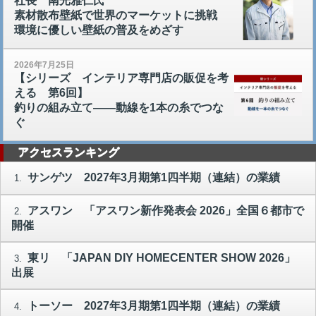
社長 南光雅仁氏
素材散布壁紙で世界のマーケットに挑戦
環境に優しい壁紙の普及をめざす
2026年7月25日
【シリーズ インテリア専門店の販促を考
える 第6回】
釣りの組み立て――動線を1本の糸でつな
ぐ
アクセスランキング
サンゲツ 2027年3月期第1四半期（連結）の業績
1.
アスワン 「アスワン新作発表会 2026」全国６都市で
2.
開催
東リ 「JAPAN DIY HOMECENTER SHOW 2026」
3.
出展
トーソー 2027年3月期第1四半期（連結）の業績
4.