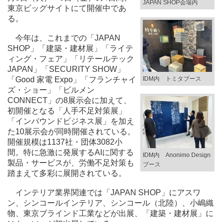
JAPAN SHOP会場内
東京ビッグサイトにて開催中であ
る。
今年は、これまでの「JAPAN
SHOP」「建築・建材展」「ライテ
ィング・フェア」「リテールテック
JAPAN」「SECURITY SHOW」
IDM内 トミタブース
「Good 家電 Expo」「フランチャイ
ズ・ショー」「ビルメン
CONNECT」の8展示会に加えて、
初開催となる「人手不足対策展」
「インバウンドビジネス展」を加え
た10展示会が同時開催されている。
開催規模は1137社・団体3082小
間。特に急激に発展するAIに関する
IDM内 Anonimo Design
製品・サービスが、労働不足対策も
ブース
踏まえて多彩に展開されている。
インテリア業界関連では「JAPAN SHOP」にアスワ
ン、シンコールインテリア、シンコール（北陸）、小嶋織
物、東京ブラインド工業などが出展、「建築・建材展」に