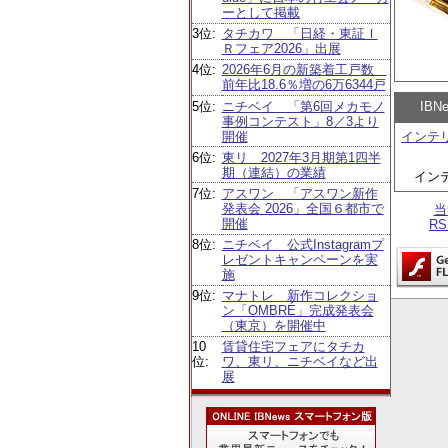
ーとして掲載
3位:
タチカワ 「日経・東証Ｉ
Ｒフェア2026」出展
4位:
2026年6月の新築着工戸数
前年比18.6％増の6万6344戸
5位:
ニチベイ 「第6回メカモノ
IB
事例コンテスト」8／3より
開催
インテ
6位:
東リ 2027年3月期第1四半
期（連結）の業績
イン
7位:
アスワン 「アスワン新作
発表会 2026」全国６都市で
当
開催
R
8位:
ニチベイ 公式Instagramプ
レゼントキャンペーンを実
施
9位:
マナトレ 新作コレクショ
ン「OMBRÉ」完成発表会
（東京）を開催中
10
賃貸住宅フェアにタチカ
位:
ワ、東リ、ニチベイなど出
展