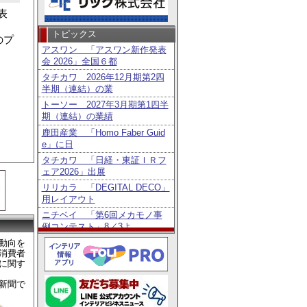
表
トピックス
のプ
アスワン 「アスワン新作発表
会 2026」全国６都
タチカワ 2026年12月期第2四
半期（連結）の業
トーソー 2027年3月期第1四半
期（連結）の業績
鹿田産業 「Homo Faber Guid
e」に日
タチカワ 「日経・東証ＩＲフ
ェア2026」出展
リリカラ 「DEGITAL DECO」
用レイアウト
ニチベイ 「第6回メカモノ事
例コンテスト」8／3よ
東リ 2027年3月期第1四半期
動向を
消費者
（連結）の業績
に関す
ニチベイ 公式Instagramプレゼ
ントキャンペ
新聞で
2026年6月の新築着工戸数 前