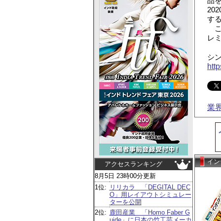
品
20
する
この
レミ
シ
http
業
イン
アクセスランキング
8月5日 23時00分更新
1位:
リリカラ 「DEGITAL DEC
O」用レイアウトシミュレー
ターを公開
2位:
鹿田産業 「Homo Faber G
uide」に日本の竹工芸メーカ