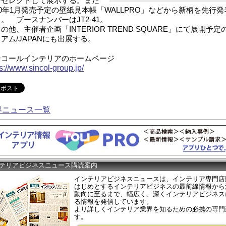
をセレクトして展示する。また
20年1月発売予定の壁紙見本帳「WALLPRO」などから新柄を先行発
。 ブースナンバーはJT2-41。
他、主催者企画「INTERIOR TREND SQUARE」にて展開予定
アム/JAPANにも出展する。
ンコールインテリアのホームページ
s://www.sincol-group.jp/
界ニュース一覧
テリアビジネスニュース購読案内
インテリアビジネスニュースは、インテリア専門店
はじめとするインテリアビジネスの最前線情報から
動向に至るまで、幅広く、深くインテリアビジネス
る情報を発信しています。
より詳しくインテリア業界を知るための必携の専門
す。