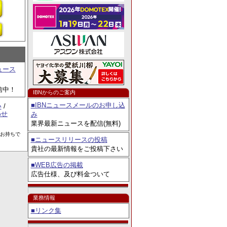
年比18.6％増の
ュース
信中！
IBNからのご案内
■IBNニュースメールのお申し込
い
/
わせ
み
業界最新ニュースを配信(無料)
をお持ちで
■ニュースリリースの投稿
貴社の最新情報をご投稿下さい
■WEB広告の掲載
広告仕様、及び料金ついて
業務情報
■リンク集