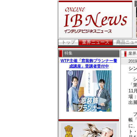
トップ
業界ニュース
商品ニュ
特集
業界
20
シン
シ
「第
11
場
出
ブ
帳「
に
ト