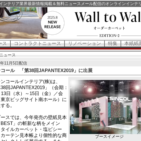
インテリア業界最新情報掲載＆無料ニュースメール配信のオンラインインテ
ース
コントラクトニュース
リノベーション
特集
本紙紙
ニュース
19年11月5日配信
コール 「第38回JAPANTEX2019」に出展
ンコールインテリア(株)は、
38回JAPANTEX2019」（会期：
月13日（水）～15日（金）／会
：東京ビッグサイト南ホール）に
展する。
ースでは、今年発売の壁紙見本
BEST」の斬新な柄をメイン
、タイルカーペット・塩ビシー
・カーテン見本帳より個性的な商
ブースイメージ