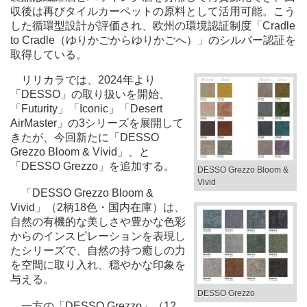
収後は再びタイルカーペットの原料として活用可能。こう
した循環型設計が評価され、欧州の環境認証制度「Cradle
to Cradle（ゆりかごからゆりかごへ）」のシルバー認証を
取得している。
リリカラでは、2024年より
「DESSO」の取り扱いを開始、
「Futurity」「Iconic」「Desert
AirMaster」の3シリーズを展開して
きたが、今回新たに「DESSO
Grezzo Bloom & Vivid」、と
「DESSO Grezzo」を追加する。
DESSO Grezzo Bloom &
Vivid
「DESSO Grezzo Bloom &
Vivid」（2柄18色・国内在庫）は、
自然の有機的な美しさや豊かな色彩
からのインスピレーションを表現し
たシリーズで、自然の持つ癒しの力
を空間に取り入れ、穏やかな印象を
与える。
DESSO Grezzo
一方の「DESSO Grezzo」（12