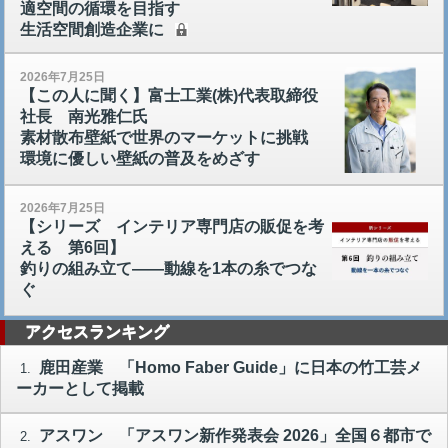
適空間の循環を目指す
生活空間創造企業に
2026年7月25日
【この人に聞く】富士工業(株)代表取締役
社長 南光雅仁氏
素材散布壁紙で世界のマーケットに挑戦
環境に優しい壁紙の普及をめざす
2026年7月25日
【シリーズ インテリア専門店の販促を考
える 第6回】
釣りの組み立て――動線を1本の糸でつな
ぐ
アクセスランキング
鹿田産業 「Homo Faber Guide」に日本の竹工芸メ
1.
ーカーとして掲載
アスワン 「アスワン新作発表会 2026」全国６都市で
2.