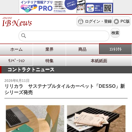
ログイン・登録
PC版
検索
ホーム
業界
商品
ｺﾝﾄﾗｸﾄ
ﾘﾉﾍﾞｰｼｮﾝ
特集
本紙紙面
コントラクトニュース
2026年6月11日
リリカラ サステナブルタイルカーペット「DESSO」新
シリーズ発売