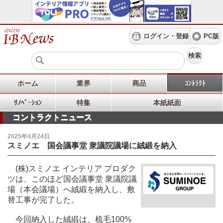
ログイン・登録
PC版
検索
ホーム
業界
商品
ｺﾝﾄﾗｸﾄ
ﾘﾉﾍﾞｰｼｮﾝ
特集
本紙紙面
コントラクトニュース
2025年4月24日
スミノエ 国会議事堂 衆議院議場に絨緞を納入
(株)スミノエ インテリア プロダク
ツは、このほど国会議事堂 衆議院議
場（本会議場）へ絨緞を納入し、敷
替工事が完了した。
今回納入した絨緞は、梳毛100%