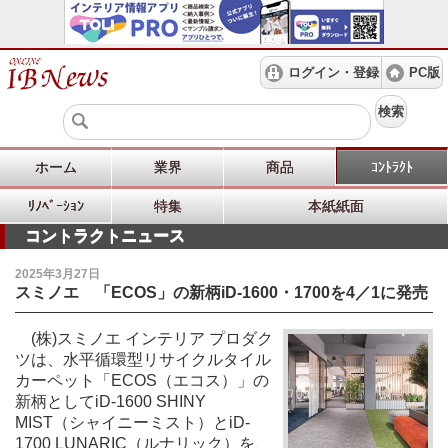
ログイン・登録
PC版
検索
ホーム
業界
商品
ｺﾝﾄﾗｸﾄ
ﾘﾉﾍﾞｰｼｮﾝ
特集
本紙紙面
コントラクトニュース
2025年3月27日
スミノエ 「ECOS」の新柄iD-1600・1700を4／1に発売
(株)スミノエ インテリア プロダク
ツは、水平循環型リサイクルタイル
カーペット「ECOS（エコス）」の
新柄としてiD-1600 SHINY
MIST（シャイニーミスト）とiD-
1700 LUNARIC（ルナリック）を、