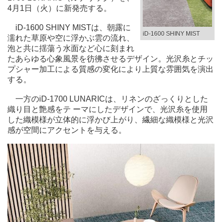
4月1日（火）に新発売する。
iD-1600 SHINY MISTは、朝露に
iD-1600 SHINY MIST
濡れた草原や空に浮かぶ雲の流れ、
泡と共に揺蕩う水面など心に刻まれ
たあらゆる心象風景を彷彿させるデザイン。光沢糸とチッ
プシャー加工による質感の変化により上質な雰囲気を演出
する。
一方のiD-1700 LUNARICは、リネンのざっくりとした
織り目と艶感をテ ーマにしたデザインで、光沢糸を使用
した織模様が立体的に浮かび上がり、繊細な織模様と光沢
感が空間にアクセントを与える。